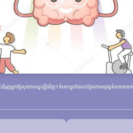
ាប់ជំរុញអ្នកឱ្យសុខភាពល្អឡើងវិញ។ ចំពោះអ្នកដែលបន្ថែមការអនុវត្តន៍អាចមានកា