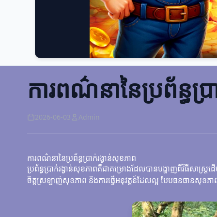
ការពណ៌នា​នៃ​ប្រព័ន្ធប្
2026-06-03
Admin
ការពណ៌នា​នៃ​ប្រព័ន្ធប្រាក់រង្វាន់សុខភាព
ប្រព័ន្ធប្រាក់រង្វាន់សុខភាពគឺជាគម្រោងដែលបានបង្ហាញពីវិធីសាស្រ្ត
ចិត្តស្រឡាញ់សុខភាព និងការធ្វើអនុវត្តន៍ដែលល្អ បែបធនធានសុខភា