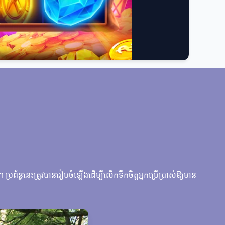
រព័ន្ធនេះត្រូវបានរៀបចំឡើងដើម្បីលើកទឹកចិត្តអ្នកប្រើប្រាស់ឱ្យមាន