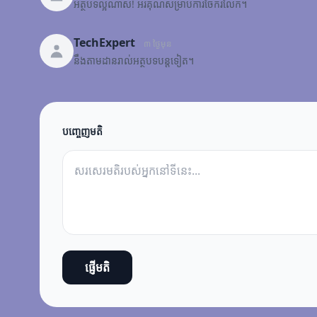
អត្ថបទល្អណាស់! អរគុណសម្រាប់ការចែករំលែក។
TechExpert
៣ ថ្ងៃមុន
នឹងតាមដានរាល់អត្ថបទបន្តទៀត។
បញ្ចេញមតិ
ផ្ញើមតិ