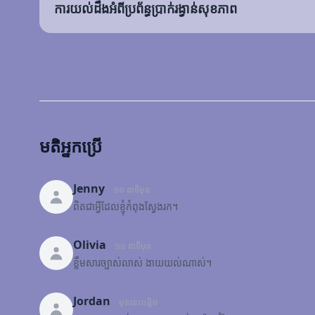
ការយល់ដឹងអំពីប្រព័ន្ធប្រាក់រង្វាន់សុខភាព
មតិអ្នកប្រើ
Jenny
១០ នាទីមុន
ពិតជាអ្វីដែលខ្ញុំកំពុងស្វែងរក។
Olivia
១០ នាទីមុន
ខ្លឹមសារច្បាស់លាស់ ងាយយល់ណាស់។
Jordan
មុននេះបន្តិច