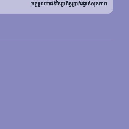
អត្ថប្រយោជន៍នៃប្រព័ន្ធប្រាក់រង្វាន់សុខភាព