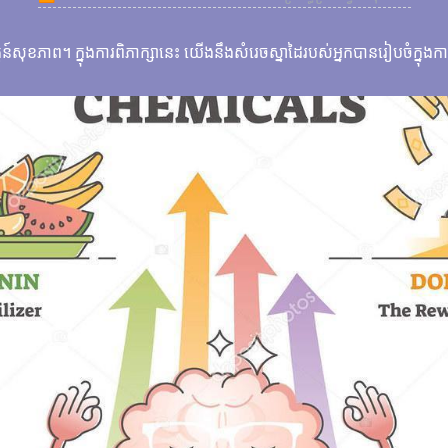
តន៍សុខភាព។ ក្នុងការពិភាក្សានេះ យើងនឹងសំរេចស្នាដៃរបស់អ្នកបានរៀបចំក្នុងការរៀ