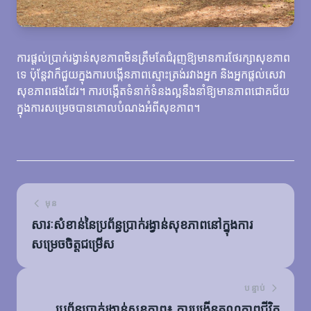
ការផ្តល់ប្រាក់រង្វាន់សុខភាពមិនត្រឹមតែជំរុញឱ្យមានការថែរក្សាសុខភាព
ទេ ប៉ុន្តែវាក៏ជួយក្នុងការបង្កើនភាពស្មោះត្រង់រវាងអ្នក និងអ្នកផ្តល់សេវា
សុខភាពផងដែរ។ ការបង្កើតទំនាក់ទំនងល្អនឹងនាំឱ្យមានភាពជោគជ័យ
ក្នុងការសម្រេចបានគោលបំណងអំពីសុខភាព។
មុន
សារៈសំខាន់នៃប្រព័ន្ធប្រាក់រង្វាន់សុខភាពនៅក្នុងការ
សម្រេចចិត្តជម្រើស
បន្ទាប់
ប្រព័ន្ធប្រាក់រង្វាន់សុខភាព៖ ការបង្កើនគុណភាពជីវិត