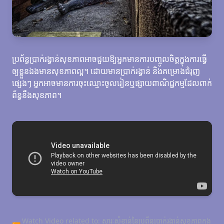
ប្រព័ន្ធប្រាក់រង្វាន់សុខភាពអាចជួយឱ្យអ្នកមានការបញ្ចូលចិត្តក្នុងការធ្វើ
ឲ្យខ្លួនឯងមានសុខភាពល្អ។ ដោយមានប្រាក់រង្វាន់ និងគម្រោងជំរុញ
ផ្សេងៗ អ្នកអាចមានការចុះឈ្មោះចូលរៀនឬផ្សាយពាណិជ្ជកម្មដែលពាក់
ព័ន្ធនឹងសុខភាព។
Watch Video related to: សារៈសំខាន់នៃប្រព័ន្ធប្រាក់រង្វាន់សុខភាពក្នុង