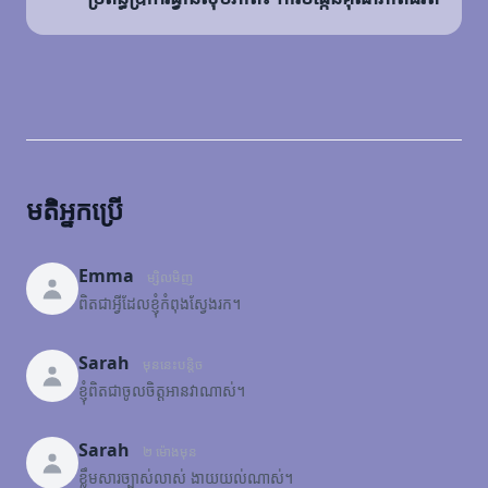
មតិអ្នកប្រើ
Emma
ម្សិលមិញ
ពិតជាអ្វីដែលខ្ញុំកំពុងស្វែងរក។
Sarah
មុននេះបន្តិច
ខ្ញុំពិតជាចូលចិត្តអានវាណាស់។
Sarah
២ ម៉ោងមុន
ខ្លឹមសារច្បាស់លាស់ ងាយយល់ណាស់។