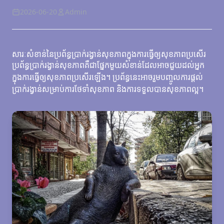
2026-06-20
Admin
សារៈសំខាន់នៃប្រព័ន្ធប្រាក់រង្វាន់សុខភាពក្នុងការធ្វើឲ្យសុខភាពប្រសើរ
ប្រព័ន្ធប្រាក់រង្វាន់សុខភាពគឺជាផ្នែកមួយសំខាន់ដែលអាចជួយដល់អ្នក
ក្នុងការធ្វើឲ្យសុខភាពប្រសើរឡើង។ ប្រព័ន្ធនេះអាចរួមបញ្ចូលការផ្តល់
ប្រាក់រង្វាន់សម្រាប់ការថែទាំសុខភាព និងការទទួលបានសុខភាពល្អ។