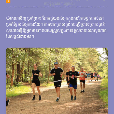
▶
ការធ្វើឲ្យសុខភាពប្រសើរ
យ៉ាងណាមិញ ប្រព័ន្ធនេះក៏អាចជួយដល់អ្នកក្នុងការកែលម្អការរស់នៅ
ប្រចាំថ្ងៃរបស់អ្នកផងដែរ។ ការបោកប្រាស់ក្នុងការប្រើប្រាស់ប្រាក់រង្វាន់
សុខភាពធ្វើឱ្យអ្នកមានភាពងាយស្រួលក្នុងការទទួលបានសេវាសុខភាព
ដែលខ្ពស់ជាងមុន។