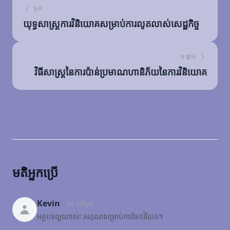
មុន
យុទ្ធសាស្ត្រការវិនិយោគសម្រាប់ការលូតលាស់សេដ្ឋកិច្ច
បន្ទាប់
វិធីសាស្ត្រនៃការប៉ាន់ប្រមាណហានិភ័យនៃការវិនិយោគ
មតិអ្នកប្រើ
Kevin
១០ នាទីមុន
អត្ថបទល្អណាស់! អរគុណសម្រាប់ការចែករំលែក។