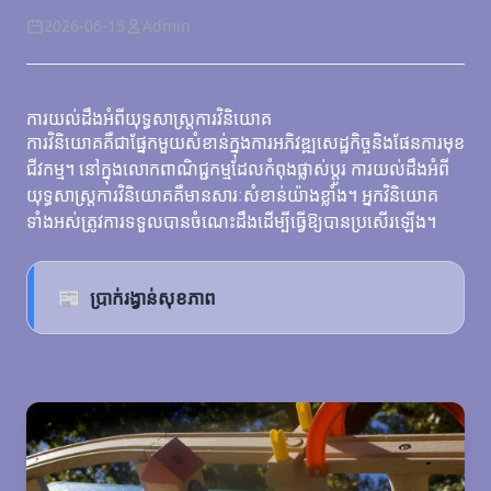
2026-06-15
Admin
ការយល់ដឹងអំពីយុទ្ធសាស្ត្រការវិនិយោគ
ការវិនិយោគគឺជាផ្នែកមួយសំខាន់ក្នុងការអភិវឌ្ឍសេដ្ឋកិច្ចនិងផែនការមុខ
ជីវកម្ម។ នៅក្នុងលោកពាណិជ្ជកម្មដែលកំពុងផ្លាស់ប្តូរ ការយល់ដឹងអំពី
យុទ្ធសាស្ត្រការវិនិយោគគឺមានសារៈសំខាន់យ៉ាងខ្លាំង។ អ្នកវិនិយោគ
ទាំងអស់ត្រូវការទទួលបានចំណេះដឹងដើម្បីធ្វើឱ្យបានប្រសើរឡើង។
📰
ប្រាក់រង្វាន់សុខភាព