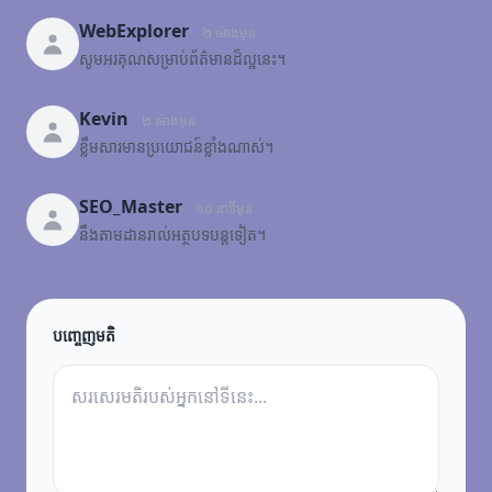
WebExplorer
២ ម៉ោងមុន
សូមអរគុណសម្រាប់ព័ត៌មានដ៏ល្អនេះ។
Kevin
២ ម៉ោងមុន
ខ្លឹមសារមានប្រយោជន៍ខ្លាំងណាស់។
SEO_Master
១០ នាទីមុន
នឹងតាមដានរាល់អត្ថបទបន្តទៀត។
បញ្ចេញមតិ